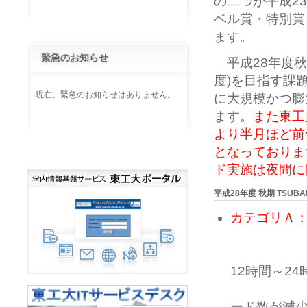
の二つが平成2
ベル賞・特別賞
ます。
緊急のお知らせ
平成28年度秋
度)を目指す課
現在、緊急のお知らせはありません。
に大規模かつ膨
ます。
また東工
より半月ほど前
となっておりま
ド実施は夜間に
平成28年度 秋期 TS
カテゴリＡ
実施課題
実施時期：平
12時間～24
ただし、
ード数が減