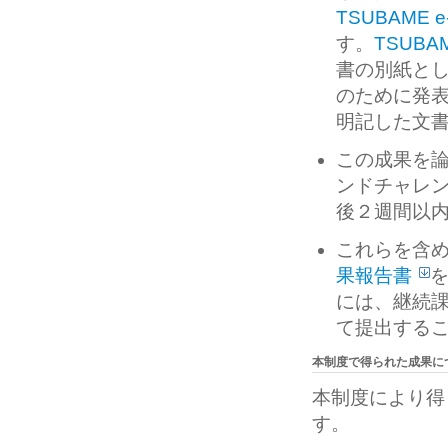
TSUBAME e-
す。
TSUBAME
書の別紙と
のために発
明記した文
この成果を
ンドチャレ
後２週間以内
これらを含め
果報告書
には、継続
て提出する
本制度で得られた成果に
本制度により得
す。