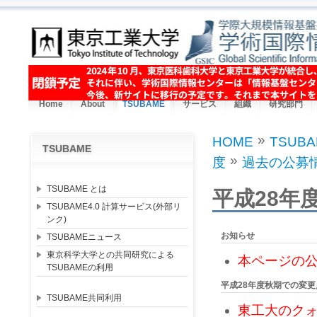
Skip to main content
Home
About
TSUBAME
サービス
組織
研究部門
»
HOME
TSUB
TSUBAME
You are here
»
度
過去の公募
TSUBAME とは
平成28年
TSUBAME4.0 計算サービス(外部リ
ンク)
お知らせ
TSUBAMEニュース
東京科学大学との共同研究による
本ページの
TSUBAMEの利用
平成28年度秋期での変更
TSUBAME共同利用
東工大のク