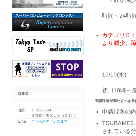
試行機会：平
時間～24時
380ノ
カテゴリＢ：
より減少。
実施課題
実施時
10月実施分
10/19(水)
実施時刻
初日10時～
GSIC
申請課題が満たすべき条
住所
〒152-8550
申請課題の
東京都目黒区大岡山 2-12-1
Email
こちらのアドレスまで
TSUBAM
されている