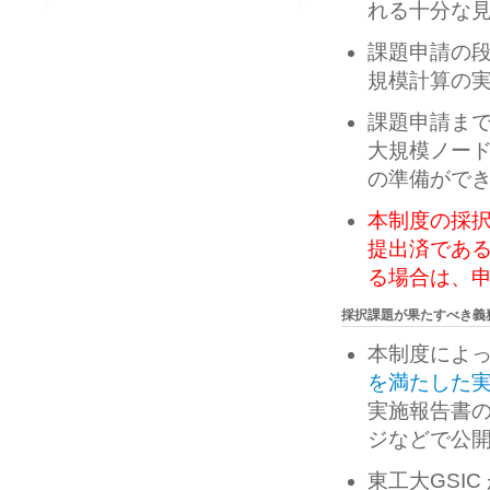
れる十分な
課題申請の段
規模計算の
課題申請まで
大規模ノー
の準備がで
本制度の採
提出済であ
る場合は、
採択課題が果たすべき義
本制度によ
を満たした
実施報告書の
ジなどで公
東工大GSI