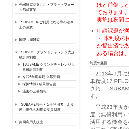
ほど前倒しと
先端研究基盤共用・プラットフォー
ム形成事業
ております
実施は夜間
TSUBAMEをご利用になる際の法令
上の注意
申請課題が
・ 本制度の
国際共同研究
が提出済で
TSUBAME グランドチャレンジ大規
ある場合は
模計算制度
制度の趣旨
TSUBAME グランドチャレンジ大
規模計算制度
2013年9月に
令和6年度春期 公募要領
単精度17 PFL
採択情報 / 成果報告書
され、TSUB
過去の公募情報
す。
TSUBAME若手・女性利用者、より
平成23年度か
若い世代の利用者支援制度
度（無償利用）
活用する機会を
共同利用支援室