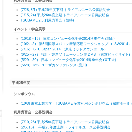
利用講習会・公募説明会
(7/28, 8/1) 平成26年度下期 トライアルユース公募説明会
(1/15, 24) 平成26年度上期 トライアルユース公募説明会
TSUBAME 2.5 利用講習会（随時)
イベント・学会展示
(10/18～19） 日本コンピュータ化学会2014秋季年会 (郡山)
(10/2～3） 第5回国際スパコン産業応用ワークショップ （IISW2014）
(7/16） GTC Japan 2014 （東京ミッドタウンホール）
(6/25～27） 設計・製造ソリューション展 DMS (東京ビックサイト)
(5/29～30） 日本コンピュータ化学会2014春季年会 (東工大)
(5/28） MSCユーザカンファレンス (品川)
平成25年度
シンポジウム
(10/3) 東京工業大学・TSUBAME 産業利用シンポジウム（蔵前ホール
利用講習会・公募説明会
(7/10, 26) 平成25年度下期 トライアルユース公募説明会
(2/6, 15) 平成25年度上期 トライアルユース公募説明会