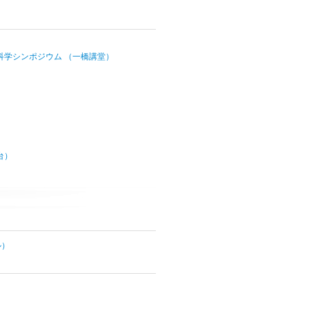
計算科学シンポジウム （一橋講堂）
台）
ル）