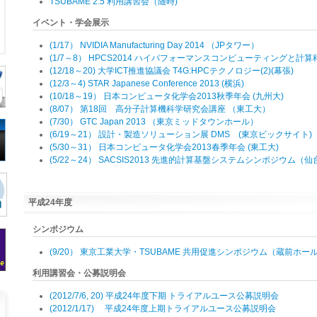
TSUBAME 2.5 利用講習会（随時)
イベント・学会展示
(1/17） NVIDIA Manufacturing Day 2014 （JPタワー）
(1/7～8） HPCS2014 ハイパフォーマンスコンピューティングと
(12/18～20) 大学ICT推進協議会 T4G:HPCテクノロジー(2)(幕張)
(12/3～4) STAR Japanese Conference 2013 (横浜)
(10/18～19） 日本コンピュータ化学会2013秋季年会 (九州大)
(8/07） 第18回 高分子計算機科学研究会講座 （東工大）
(7/30） GTC Japan 2013 （東京ミッドタウンホール）
(6/19～21） 設計・製造ソリューション展 DMS (東京ビックサイト)
(5/30～31） 日本コンピュータ化学会2013春季年会 (東工大)
(5/22～24） SACSIS2013 先進的計算基盤システムシンポジウム（仙
平成24年度
シンポジウム
(9/20） 東京工業大学・TSUBAME 共用促進シンポジウム（蔵前ホー
利用講習会・公募説明会
(2012/7/6, 20) 平成24年度下期 トライアルユース公募説明会
(2012/1/17) 平成24年度上期トライアルユース公募説明会