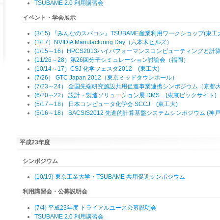
TSUBAME 2.0 利用講習会
イベント・学会展示
(3/15) 『みんなのスパコン』TSUBAME産業利用ワークショップ(東工
(1/17）NVIDIA Manufacturing Day（六本木ヒルズ）
(1/15～16）HPCS2013ハイパフォーマンスコンピューティングと
(11/26～28）第26回分子シミュレーション討論会（福岡）
(10/14～17）CSJ 化学フェスタ2012 (東工大)
(7/26） GTC Japan 2012（東京ミッドタウンホール）
(7/23～24） 全国先端研究施設共用促進事業連携シンポジウム（京都
(6/20～22） 設計・製造ソリューション展 DMS (東京ビックサイト)
(5/17～18） 日本コンピュータ化学会 SCCJ (東工大)
(5/16～18） SACSIS2012 先進的計算基盤システムシンポジウム (
平成23年度
シンポジウム
(10/19) 東京工業大学・TSUBAME 共用促進シンポジウム
利用講習会・公募説明会
(7/4) 平成23年度 トライアルユース公募説明会
TSUBAME 2.0 利用講習会