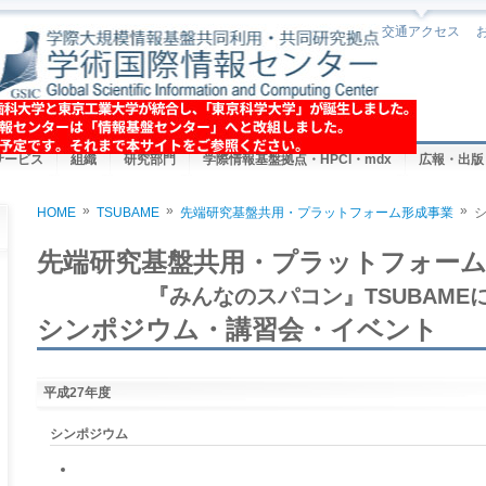
交通アクセス
サービス
組織
研究部門
学際情報基盤拠点・HPCI・mdx
広報・出版
»
»
»
HOME
TSUBAME
先端研究基盤共用・プラットフォーム形成事業
You are here
先端研究基盤共用・プラットフォーム
『みんなのスパコン』TSUBAME
シンポジウム・講習会・イベント
平成27年度
シンポジウム