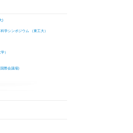
大)
計算科学シンポジウム （東工大）
大学）
神戸国際会議場)