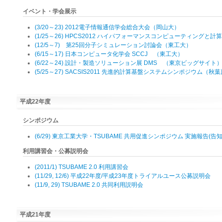
イベント・学会展示
(3/20～23) 2012電子情報通信学会総合大会（岡山大）
(1/25～26) HPCS2012 ハイパフォーマンスコンピューティング
(12/5～7) 第25回分子シミュレーション討論会（東工大）
(6/15～17) 日本コンピュータ化学会 SCCJ （東工大）
(6/22～24) 設計・製造ソリューション展 DMS （東京ビッグサイト
(5/25～27) SACSIS2011 先進的計算基盤システムシンポジウム（秋
平成22年度
シンポジウム
(6/29) 東京工業大学・TSUBAME 共用促進シンポジウム 実施報告
(告知
利用講習会・公募説明会
(2011/1) TSUBAME 2.0 利用講習会
(11/29, 12/6) 平成22年度/平成23年度トライアルユース公募説明会
(11/9, 29) TSUBAME 2.0 共同利用説明会
平成21年度