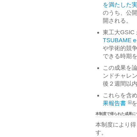
を満たした
のうち、公開
開される。
東工大GSI
TSUBAME e-
や学術的競
できる時期
この成果を
ンドチャレ
後２週間以内
これらを含め
果報告書
本制度で得られた成果に
本制度により得
す。