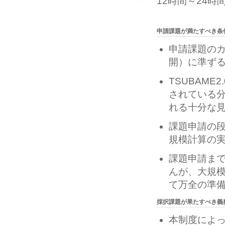
12時間～24時
420 
申請課題が満たすべき条
申請課題のカ
開）に準ず
TSUBAM
されている
れる十分な
課題申請の段
規模計算の
課題申請まで
んが、大規
て万全の準
採択課題が果たすべき義
本制度によ