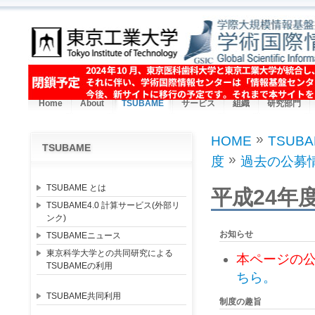
Skip to main content
Home
About
TSUBAME
サービス
組織
研究部門
»
HOME
TSUB
TSUBAME
You are here
»
度
過去の公募
TSUBAME とは
平成24年度
TSUBAME4.0 計算サービス(外部リ
ンク)
お知らせ
TSUBAMEニュース
東京科学大学との共同研究による
本ページの
TSUBAMEの利用
ちら。
TSUBAME共同利用
制度の趣旨