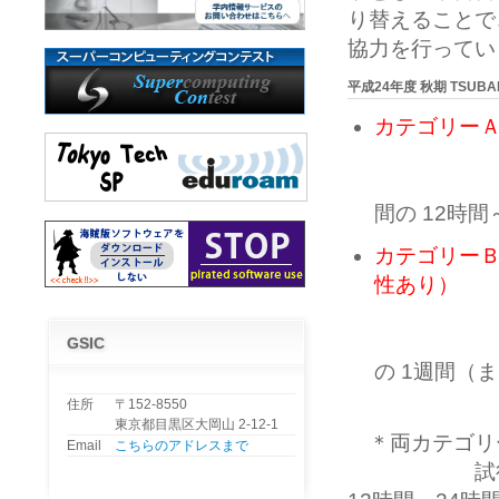
り替えることで
協力を行ってい
平成24年度 秋期 TS
カテゴリー
実施課題
実施時期：平
間の 12時間
カテゴリーＢ
性あり）
実施課題
実施時期：平
GSIC
の 1週間（
住所
〒152-8550
東京都目黒区大岡山 2-12-1
＊両カテゴリ
Email
こちらのアドレスまで
試行機会：平成2