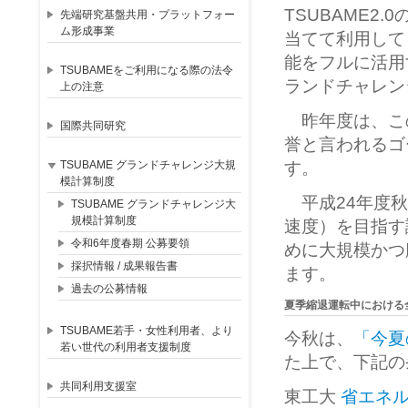
TSUBAME
先端研究基盤共用・プラットフォー
ム形成事業
当てて利用して
能をフルに活用
TSUBAMEをご利用になる際の法令
ランドチャレン
上の注意
昨年度は、こ
国際共同研究
誉と言われるゴ
TSUBAME グランドチャレンジ大規
す。
模計算制度
平成24年度秋
TSUBAME グランドチャレンジ大
規模計算制度
速度）を目指す
令和6年度春期 公募要領
めに大規模かつ
採択情報 / 成果報告書
ます。
過去の公募情報
夏季縮退運転中における
TSUBAME若手・女性利用者、より
今秋は、
「今夏
若い世代の利用者支援制度
た上で、下記の
共同利用支援室
東工大
省エネ