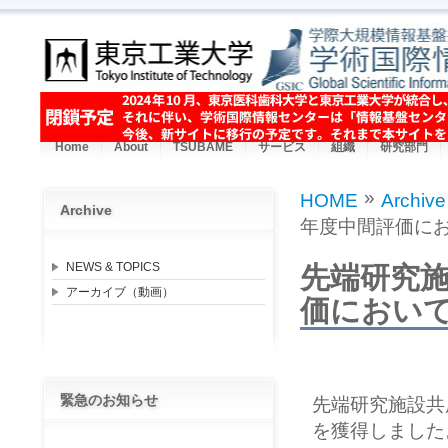
Skip to main content
Home
About
TSUBAME
サービス
組織
研究部門
»
HOME
Archive
Archive
You are here
年度中間評価に
NEWS & TOPICS
先端研究施
アーカイブ（動画）
価におい
緊急のお知らせ
先端研究施設共
を獲得しました