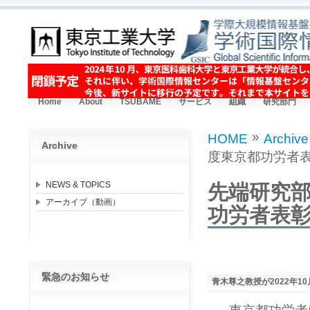
Skip to main content
Home
About
TSUBAME
サービス
組織
研究部門
»
HOME
Archive
Archive
You are here
度東京都功労者
NEWS & TOPICS
先端研究部
アーカイブ（動画）
功労者表
緊急のお知らせ
青木尊之教授が2022年