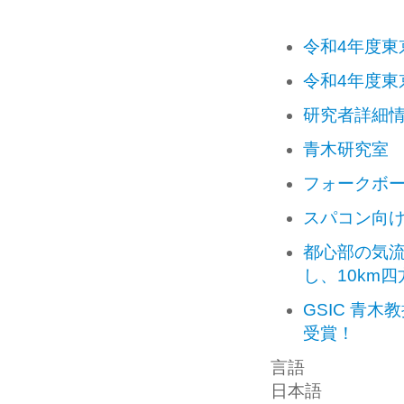
令和4年度
令和4年度東
研究者詳細情報（S
青木研究室
フォークボ
スパコン向
都心部の気
し、10km
GSIC 青
受賞！
言語
日本語