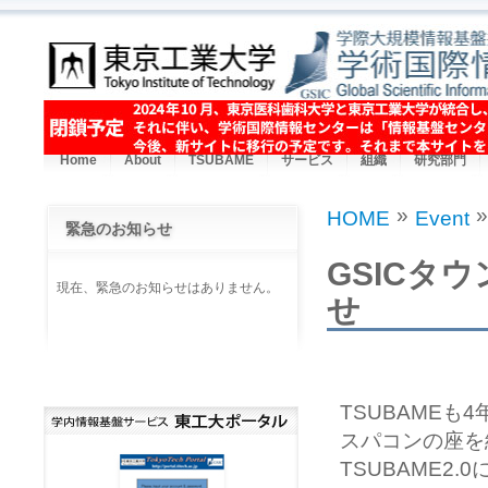
Skip to main content
Home
About
TSUBAME
サービス
組織
研究部門
»
»
HOME
Event
緊急のお知らせ
You are here
GSICタ
現在、緊急のお知らせはありません。
せ
TSUBAMEも
スパコンの座を
TSUBAME2