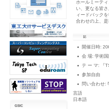
ホールミーティ
い、更なる皆さ
ィードバックを
合わせの上、是
記
開催日時: 20
会 場: 学術
テ ー マ: 『
参加自由
問い合わせ:
言語
日本語
GSIC