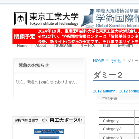
Skip to main content
Home
About
TSUBAME
サービス
組織
研究部門
»
»
HOME
その他
ダミー
緊急のお知らせ
You are here
ダミー２
現在、緊急のお知らせはありません。
2012 autumn
、
2012 sprin
申請実績
Category
Category A
Category B