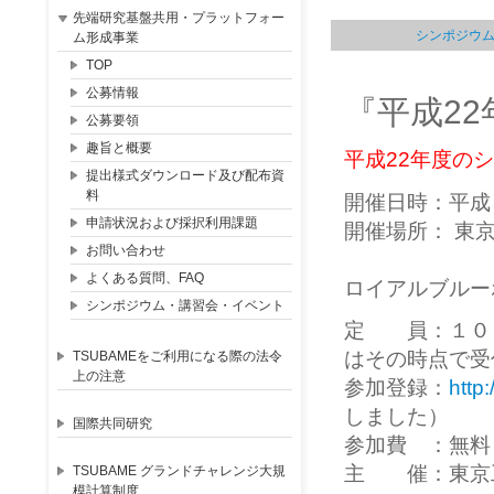
先端研究基盤共用・プラットフォー
シンポジウ
ム形成事業
TOP
公募情報
『平成2
公募要領
趣旨と概要
平成22年度の
提出様式ダウンロード及び配布資
料
開催日時：平成
申請状況および採択利用課題
開催場所： 東京工
お問い合わせ
よくある質問、FAQ
ロイアルブル
シンポジウム・講習会・イベント
定 員：１０
はその時点で受
TSUBAMEをご利用になる際の法令
上の注意
参加登録：
http
しました）
国際共同研究
参加費 ：無料
主 催：東京工
TSUBAME グランドチャレンジ大規
模計算制度