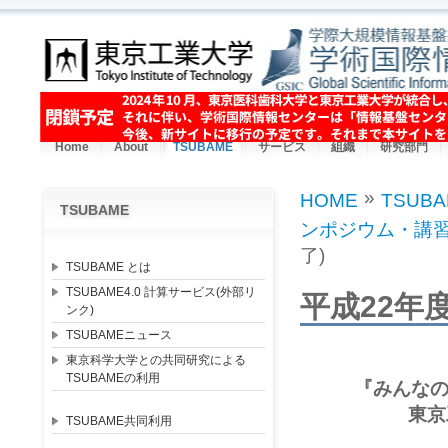
Skip to main content
Home
About
TSUBAME
サービス
組織
研究部門
»
HOME
TSUB
TSUBAME
You are here
ンポジウム・講
了)
TSUBAME とは
TSUBAME4.0 計算サービス(外部リ
平成22年
ンク)
TSUBAMEニュース
東京科学大学との共同研究による
TSUBAMEの利用
『みんなの
東京
TSUBAME共同利用