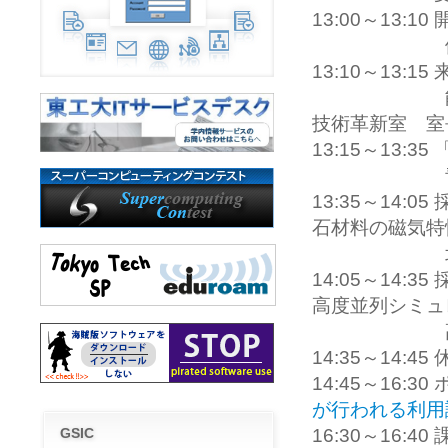
13:00～13:1
伊澤 達夫
13:10～13:1
能見正（文
技術革新室 室
13:15～13:3
青木尊之（
13:35～14
石材料の磁気特
北川功（
14:05～14
高度並列シミュ
高村誠之
14:35～14:45
14:45～
が行われる利用
16:30～16:4
GSIC