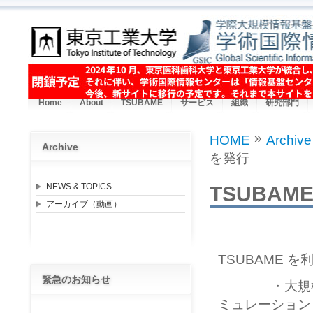
Skip to main content
Home
About
TSUBAME
サービス
組織
研究部門
»
HOME
Archive
Archive
You are here
を発行
NEWS & TOPICS
TSUBAME 
アーカイブ（動画）
TSUBAME 
緊急のお知らせ
・大規模GP
ミュレーション